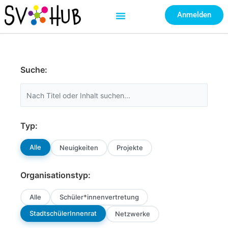
Zum
Anmelden
Inhalt
springen
Suche:
Typ:
Alle
Neuigkeiten
Projekte
Organisationstyp:
Alle
Schüler*innenvertretung
StadtschülerInnenrat
Netzwerke